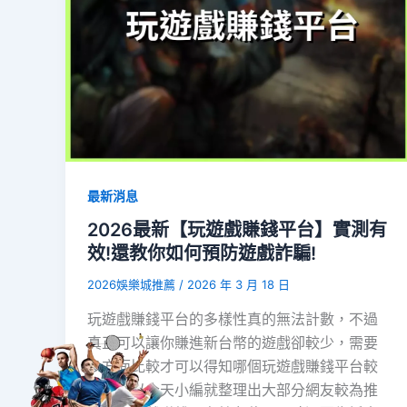
最新消息
2026最新【玩遊戲賺錢平台】實測有
效!還教你如何預防遊戲詐騙!
2026娛樂城推薦
/
2026 年 3 月 18 日
玩遊戲賺錢平台的多樣性真的無法計數，不過
真正可以讓你賺進新台幣的遊戲卻較少，需要
多方面比較才可以得知哪個玩遊戲賺錢平台較
佳，所以今天小編就整理出大部分網友較為推