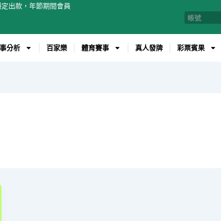
出款，年節期間會員提款功能不打烊。 全台唯一，全時段，過年期間穩定
事分析
百家樂
體育賽事
真人發牌
彩票賓果