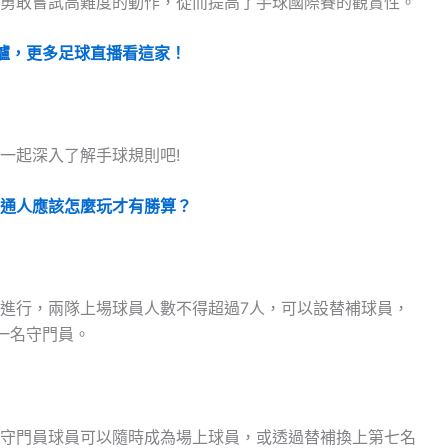
勇敢嘗試高難度的動作，從而提高了手球國際賽的觀賞性。
出爐，更多足球直播看這家！
一起深入了解手球規則吧!
通人應該怎麼玩才有勝算？
進行，兩隊上場球員人數不得超過7人，可以設替補球員，
一名守門員。
守門員球員可以隨時成為場上球員，或透過替補換上第七名