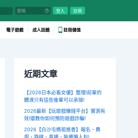
譽保證穩定出款，年節期間會員提款功能不打烊。 全台唯一，全時段，過
登入
註冊
電子遊戲
成人話題
註冊儲值
近期文章
【2026日本必看女優】整理!前輩的
體液只有這些後輩可以承接!
2026最新【玩遊戲賺錢平台】實測有
效!還教你如何預防遊戲詐騙!
2026【白沙屯媽祖進香】報名、費
用、路線、直播、裝備懶人包!