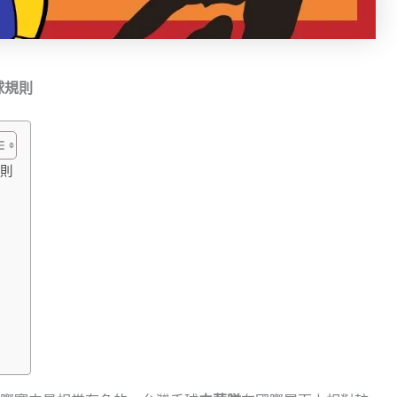
球規則
規則