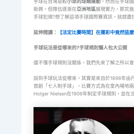
手球在台灣是較
小眾的球類運動
，然而在手球國
新興，但隊伍逐漸在
亞洲地區
展現實力，那究竟
手球犯規?想了解這項手球國際賽資訊，就趕盡
延伸閱讀：
【法定比賽時間】在運彩中竟然這麼
手球玩法是從哪來的?手球規則懶人包大公開
還不懂手球規則沒關係，我們先來了解之所以會
說到手球玩法從哪來，其實是來自於1898年由丹麥的Hol
首創「七人制手球」，比賽方式為在室內場地兩
Holger Nielsen在1906年制定手球規則