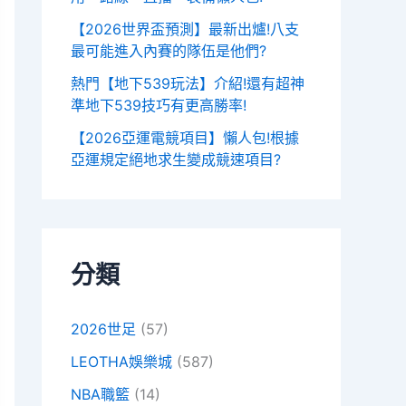
【2026世界盃預測】最新出爐!八支
最可能進入內賽的隊伍是他們?
熱門【地下539玩法】介紹!還有超神
準地下539技巧有更高勝率!
【2026亞運電競項目】懶人包!根據
亞運規定絕地求生變成競速項目?
分類
2026世足
(57)
LEOTHA娛樂城
(587)
NBA職籃
(14)