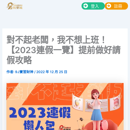
跳
登入
註冊
至
主
要
內
對不起老闆，我不想上班！
容
【2023連假一覽】提前做好請
假攻略
作者:
9J實習財神
/
2022 年 12 月 25 日