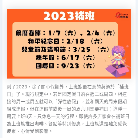
到了2023，除了關心假期外，上班族最在意的莫過於「補班
日」了。現行規定中，若是國定假日落在週二或周四，相連
接的周一或周五就可以「彈性放假」，並和兩天的周末假期
組成連假，但在連假前或後一周的周六則需要補班；這種一
周要上班6天、只休息一天的行程，即使許多店家會在補班日
為上班族推出咖啡、餐點等特別優惠，上班族還是難免感覺
疲累、心情受到影響。