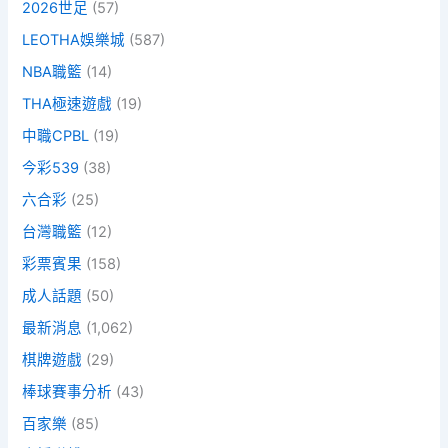
2026世足
(57)
LEOTHA娛樂城
(587)
NBA職籃
(14)
THA極速遊戲
(19)
中職CPBL
(19)
今彩539
(38)
六合彩
(25)
台灣職籃
(12)
彩票賓果
(158)
成人話題
(50)
最新消息
(1,062)
棋牌遊戲
(29)
棒球賽事分析
(43)
百家樂
(85)