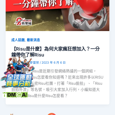
,
成人話題
最新消息
【Risu是什麼】為何大家瘋狂想加入？一分
鐘帶你了解Risu
是麥噹噹不是麥當勞
/
2023 年 6 月 6 日
Risu是什麼?Risu是近期引發網絡熱議的一個詞組，
Risu是什麼Risu怎麼看你知道嗎？近來出現許多以RISU
為名的臉書私密Risu社團，打著「Risu偷拍」、「Risu
自拍外流」等名號，吸引大家加入行列，小編知道大
家都好奇Risu是什麼Risu怎麼看？