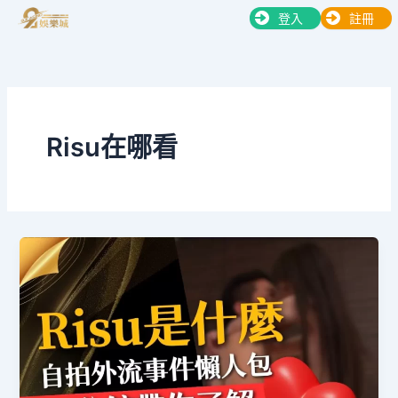
跳
登入
註冊
至
主
要
內
容
Risu在哪看