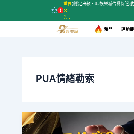
跳
打烊。 全台唯一，全時段，過年期間穩定出款，9J娛樂城
重要
信譽保證穩定
公
至
告：
主
要
熱門
運動賽
內
容
PUA情緒勒索