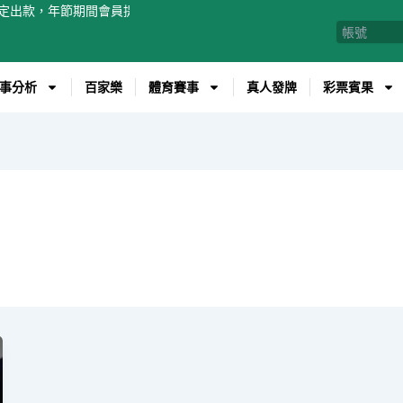
出款，年節期間會員提款功能不打烊。 全台唯一，全時段，過年期間穩定
事分析
百家樂
體育賽事
真人發牌
彩票賓果