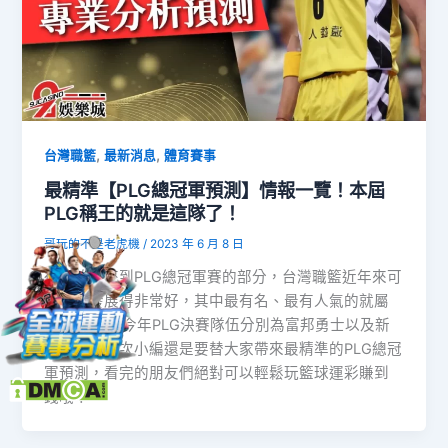
,
,
台灣職籃
最新消息
體育賽事
最精準【PLG總冠軍預測】情報一覽！本屆
PLG稱王的就是這隊了！
哥玩的不是老虎機
/
2023 年 6 月 8 日
很快的就來到PLG總冠軍賽的部分，台灣職籃近年來可
以說是發展得非常好，其中最有名、最有人氣的就屬
P+聯盟了，今年PLG決賽隊伍分別為富邦勇士以及新
北國王，這次小編還是要替大家帶來最精準的PLG總冠
軍預測，看完的朋友們絕對可以輕鬆玩籃球運彩賺到
錢哦！