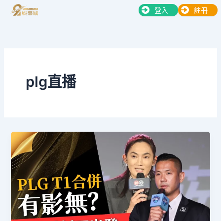
跳
登入
註冊
至
主
要
內
容
plg直播