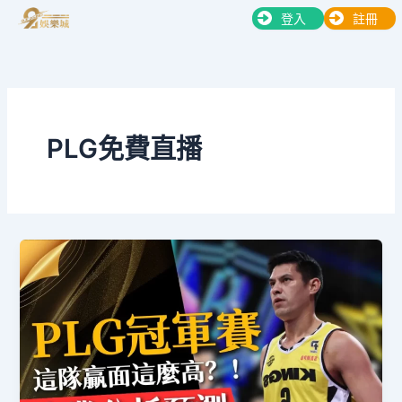
跳
登入
註冊
至
主
要
內
容
PLG免費直播