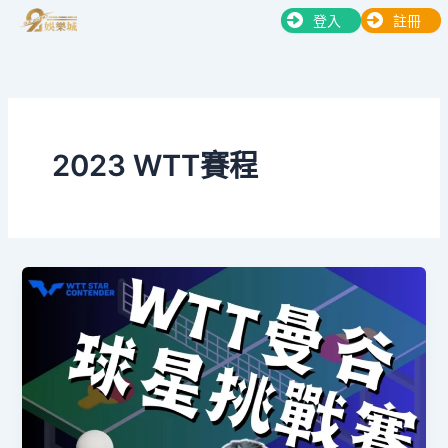
跳
登入
註冊
至
主
要
內
容
2023 WTT賽程