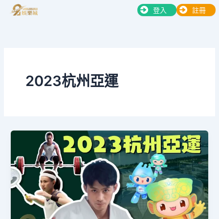
跳
登入
註冊
至
主
要
內
容
2023杭州亞運