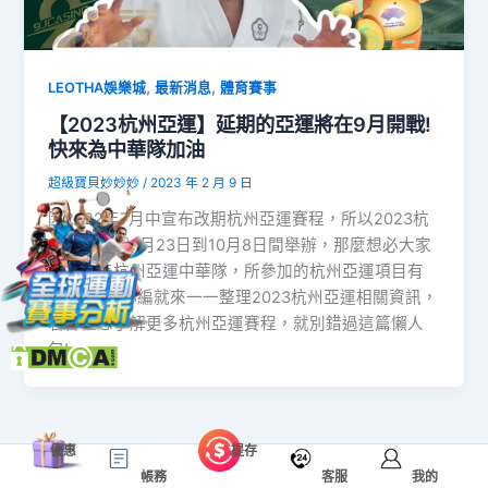
,
,
LEOTHA娛樂城
最新消息
體育賽事
【2023杭州亞運】延期的亞運將在9月開戰!
快來為中華隊加油
超級寶貝妙妙妙
/
2023 年 2 月 9 日
因2022年7月中宣布改期杭州亞運賽程，所以2023杭
州亞運延期9月23日到10月8日間舉辦，那麼想必大家
會很好奇杭州亞運中華隊，所參加的杭州亞運項目有
哪些?今天小編就來一一整理2023杭州亞運相關資訊，
若各位想了解更多杭州亞運賽程，就別錯過這篇懶人
包!
優惠
提存
帳務
客服
我的