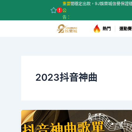
跳
打烊。 全台唯一，全時段，過年期間穩定出款，9J娛樂城
重要
信譽保證穩定
公
至
告：
主
要
熱門
運動賽
內
容
2023抖音神曲