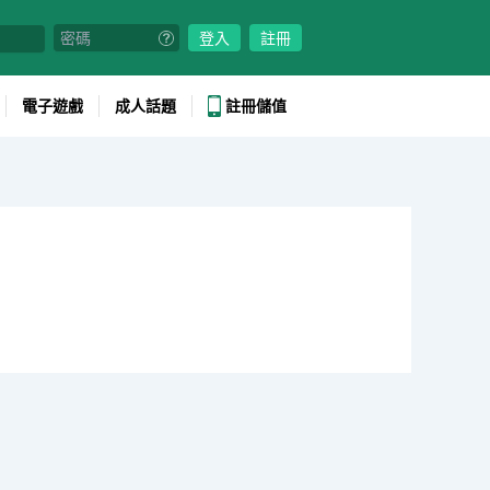
出款，9J娛樂城
信譽保證穩定出款，年節期間會員提款功能不打烊。 全
登入
註冊
電子遊戲
成人話題
註冊儲值