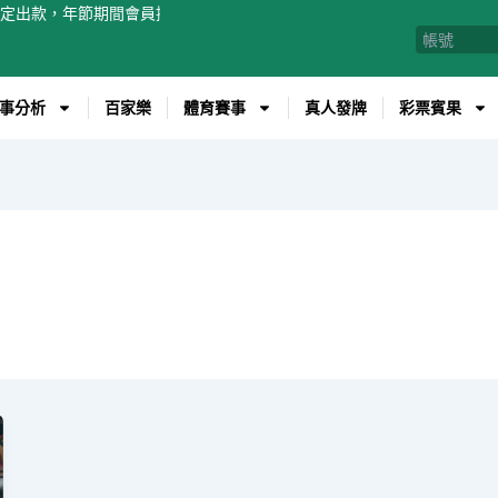
出款，年節期間會員提款功能不打烊。 全台唯一，全時段，過年期間穩定
事分析
百家樂
體育賽事
真人發牌
彩票賓果