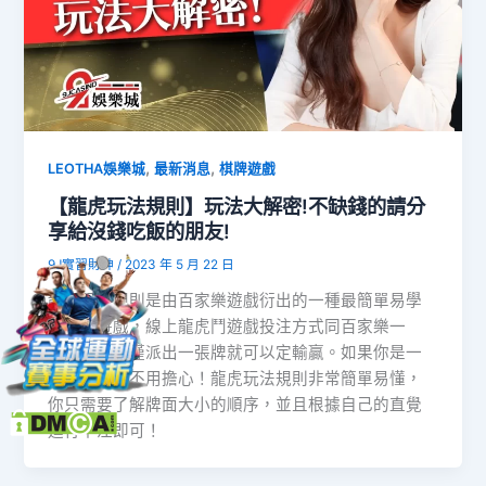
,
,
LEOTHA娛樂城
最新消息
棋牌遊戲
【龍虎玩法規則】玩法大解密!不缺錢的請分
享給沒錢吃飯的朋友!
9J實習財神
/
2023 年 5 月 22 日
龍虎玩法規則是由百家樂遊戲衍出的一種最簡單易學
的撲克遊戲，線上龍虎鬥遊戲投注方式同百家樂一
樣，龍和虎僅派出一張牌就可以定輸贏。如果你是一
位初學者，不用擔心！龍虎玩法規則非常簡單易懂，
你只需要了解牌面大小的順序，並且根據自己的直覺
進行下注即可！