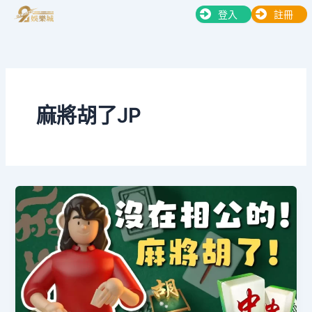
跳
登入
註冊
至
主
要
內
容
麻將胡了JP