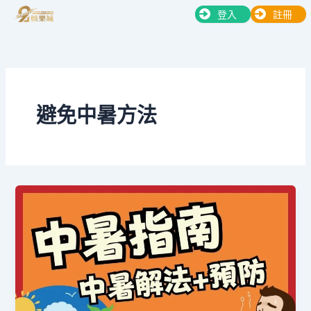
跳
登入
註冊
至
主
要
內
容
避免中暑方法