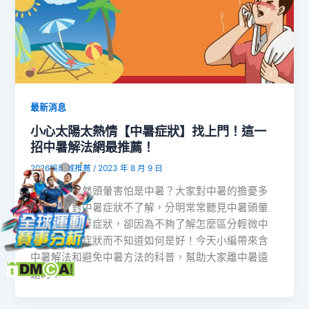
最新消息
小心太陽太熱情【中暑症狀】找上門！這一
招中暑解法網最推薦！
2026娛樂城推薦
/
2023 年 8 月 9 日
炎炎夏日突然頭暈害怕是中暑？大家對中暑的擔憂多
半來自於對中暑症狀不了解，分明常常聽見中暑頭暈
或中暑發燒等症狀，卻因為不夠了解怎麼區分輕微中
暑和其他熱症狀而不知道如何是好！今天小編帶來含
中暑解法和避免中暑方法的科普，幫助大家離中暑遠
遠的！