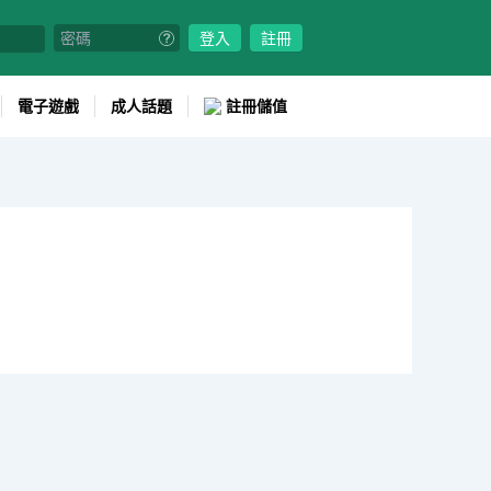
出款，9J娛樂城
信譽保證穩定出款，年節期間會員提款功能不打烊。 全台
登入
註冊
電子遊戲
成人話題
註冊儲值