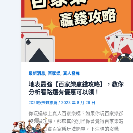
,
,
最新消息
百家樂
真人發牌
地表最強【百家樂贏錢攻略】，教你
分析看路還有優惠可以領！
2026娛樂城推薦
/
2023 年 8 月 29 日
你玩過線上真人百家樂嗎？如果你玩百家樂卻
沒先做功課，那麼真的別怪你會覺得百家樂輸
死人！其實百家樂玩法簡單，下注標的沒幾