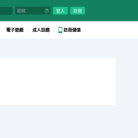
款，9J娛樂城
信譽保證穩定出款，年節期間會員提款功能不打烊。 全台
登入
註冊
電子遊戲
成人話題
註冊儲值