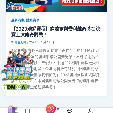
,
最新消息
體育賽事
【2023澳網賽程】納達爾與喬科維奇將在決
賽上演傳奇對戰！
9J實習財神
/
2023 年 1 月 13 日
2023澳網賽程已經確定將會舉辦在今年的1月16到1月
29日了，今年的澳洲網球公開賽男單，出現了兩名台
灣好手：許育修、曾俊欣，不過2023澳網賽程更受到
球迷們關注的則是，今年喬科維奇終於重回澳洲網球
公開賽！今天就讓我們搶先在2023澳網賽程正式開打
前，搶先來看看本屆澳洲網球公開賽男單的澳網籤表
還有出現哪些超強選手吧！
優惠
提存