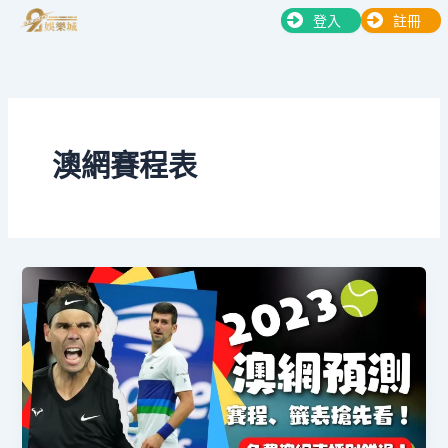
跳
登入
註冊
至
主
要
內
容
澳網賽程表