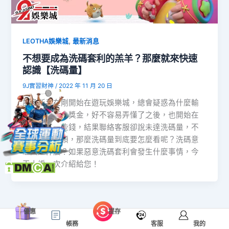
,
LEOTHA娛樂城
最新消息
不想要成為洗碼套利的羔羊？那麼就來快速
認識【洗碼量】
9J實習財神
/
2022 年 11 月 20 日
許多新手在剛開始在遊玩娛樂城，總會疑惑為什麼輸
了還會有返水獎金，好不容易弄懂了之後，也開始在
初期贏了一些錢，結果聯絡客服卻說未達洗碼量，不
能夠申請提領，那麼洗碼量到底要怎麼看呢？洗碼意
思又是什麼？如果惡意洗碼套利會發生什麼事情，今
天小編一次介紹給您！
優惠
提存
帳務
客服
我的