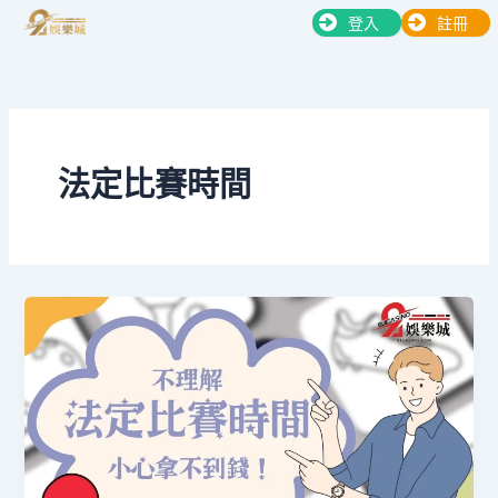
跳
登入
註冊
至
主
要
內
容
法定比賽時間