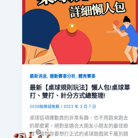
,
,
最新消息
運動賽事分析
體育賽事
最新【桌球規則玩法】懶人包!桌球單
打、雙打、計分方式總整理!
2026娛樂城推薦
/
2023 年 3 月 7 日
桌球這項運動真的非常有趣，也不用跑來跑去
的那麼累，絕對是適合大朋友小朋友的最佳遊
戲，當然你要想打正式的桌球遊戲就千萬別錯