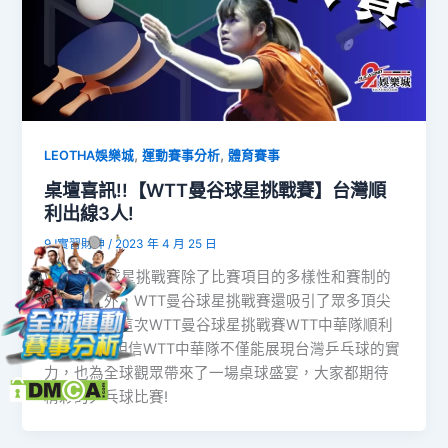
,
,
LEOTHA娛樂城
運動賽事分析
體育賽事
桌壇喜訊!!【WTT曼谷球星挑戰賽】台灣順
利出線3人!
9J實習財神
/
2023 年 4 月 25 日
WTT曼谷球星挑戰賽除了比賽項目的多樣性和賽制的
創新性之外，WTT曼谷球星挑戰賽還吸引了眾多頂尖
選手參賽，這次WTT曼谷球星挑戰賽WTT中華隊順利
出線3人，相信WTT中華隊不僅能展現台灣乒乓球的實
力，也為全球觀眾帶來了一場桌球盛宴，大家都期待
精彩的乒乓球比賽!