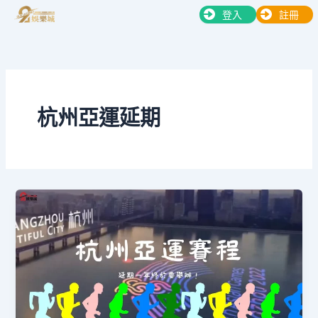
跳
登入
註冊
至
主
要
內
容
杭州亞運延期