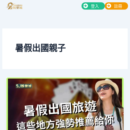
跳
登入
註冊
至
主
要
內
容
暑假出國親子