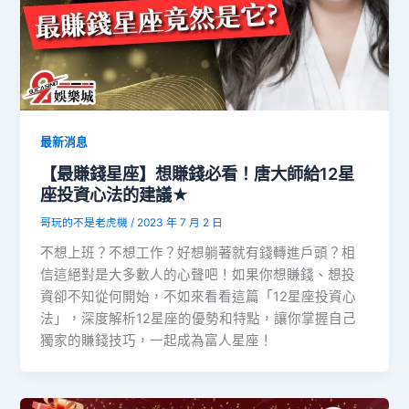
最新消息
【最賺錢星座】想賺錢必看！唐大師給12星
座投資心法的建議★
哥玩的不是老虎機
/
2023 年 7 月 2 日
不想上班？不想工作？好想躺著就有錢轉進戶頭？相
信這絕對是大多數人的心聲吧！如果你想賺錢、想投
資卻不知從何開始，不如來看看這篇「12星座投資心
法」，深度解析12星座的優勢和特點，讓你掌握自己
獨家的賺錢技巧，一起成為富人星座！