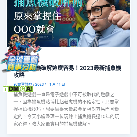
電子遊戲
原來捕魚機破解這麼容易！2023最新捕魚機
攻略
9J實習財神
/
2023 年 1 月 11 日
捕魚機遊戲一直是電子遊戲中不可被取代的遊戲之
一，因為捕魚機賭博比起老虎機的不確定性，只要掌
握捕魚機技巧，想要贏得大量彩金是相對容易而且穩
定的，今天小編整理一位玩線上捕魚機長達10年的玩
家心得，教大家最實用的捕魚機破解。