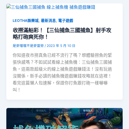
,
,
LEOTHA娛樂城
最新消息
電子遊戲
收撈滿船彩！【三仙捕魚三國捕魚】射手攻
略打砲爽死你！
是麥噹噹不是麥當勞
/
2023 年 5 月 10 日
你知道夜市撈真魚已經不流行了嗎？想體驗撈魚的緊
張快感嗎？不如試試看線上捕魚機：三仙捕魚三國捕
魚，這兩款超級火的線上捕魚遊戲賺錢法！沒有玩過
沒關係，新手必讀的捕魚機遊戲賺錢攻略就在這裡！
看完這篇懶人包速解，保證你打魚跟打砲一樣嚇嚇
叫！