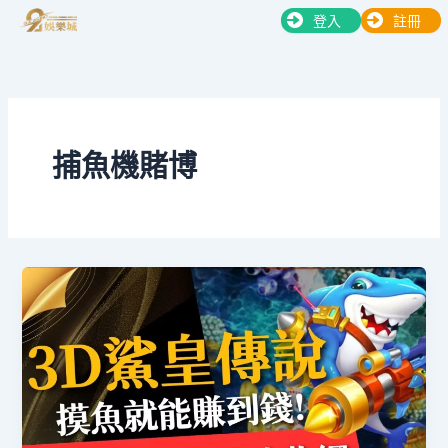
跳
登入
註冊
至
主
要
內
容
捕魚機賭博