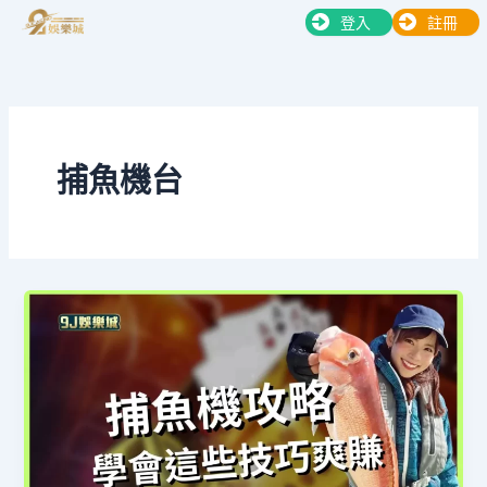
跳
登入
註冊
至
主
要
內
容
捕魚機台