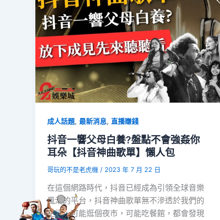
,
,
成人話題
最新消息
直播賺錢
抖音一響父母白養?盤點不會強姦你
耳朵【抖音神曲歌單】懶人包
哥玩的不是老虎機
/
2023 年 7 月 22 日
在這個網路時代，抖音已經成為引領全球音樂
風潮的平台，抖音神曲歌單無不滲透於我們的
生活，可能逛個夜市，可能吃餐館，都會發現