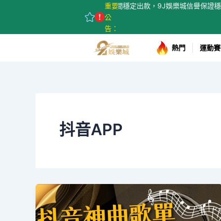
跳
打烊。 全台唯一，全時段，過年期間穩定出款，9J娛樂城
重要
信譽保證穩定
公
至
告：
主
要
熱門
運動賽
內
容
抖音APP