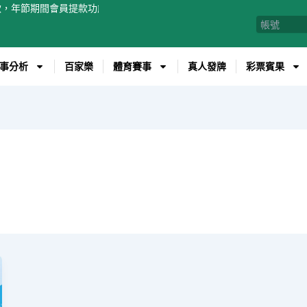
年節期間會員提款功能不打烊。 全台唯一，全時段，過年期間穩定出款，
事分析
百家樂
體育賽事
真人發牌
彩票賓果