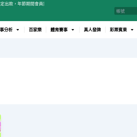
出款，年節期間會員提款功能不打烊。 全台唯一，全時段，過年期間穩定
事分析
百家樂
體育賽事
真人發牌
彩票賓果