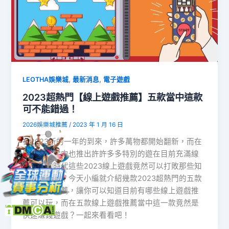
,
,
LEOTHA娛樂城
最新消息
電子遊戲
2023超熱門【線上遊戲推薦】五款當中這款
可不能錯過！
2026娛樂城推薦
/
2023 年 1 月 16 日
在2023新的一年的到來，許多萬物都開始翻新，而在
線上遊戲當中也推出許許多多特別的遊在目前充滿線
上遊戲的時代這些2023線上遊戲竟然可以打敗那些知
名的別遊戲？今天小編就介紹幾款2023超熱門的五款
線上遊戲推薦，讓你可以知道目前有哪些線上遊戲推
薦可以玩，而在五款線上遊戲推薦當中這一款竟然是
快速賺錢遊戲？一起來看看吧！