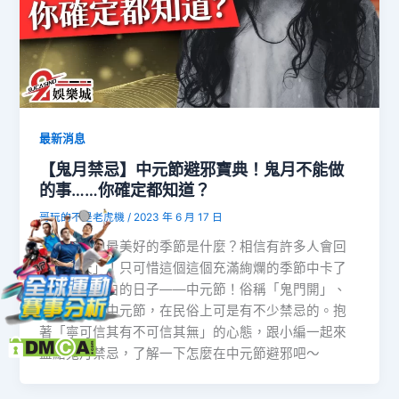
最新消息
【鬼月禁忌】中元節避邪寶典！鬼月不能做
的事……你確定都知道？
哥玩的不是老虎機
/
2023 年 6 月 17 日
一年四季中最美好的季節是什麼？相信有許多人會回
答「夏天」！只可惜這個這個充滿絢爛的季節中卡了
幾天冰冷黑白的日子——中元節！俗稱「鬼門開」、
「鬼月」的中元節，在民俗上可是有不少禁忌的。抱
著「寧可信其有不可信其無」的心態，跟小編一起來
盤點鬼月禁忌，了解一下怎麼在中元節避邪吧～