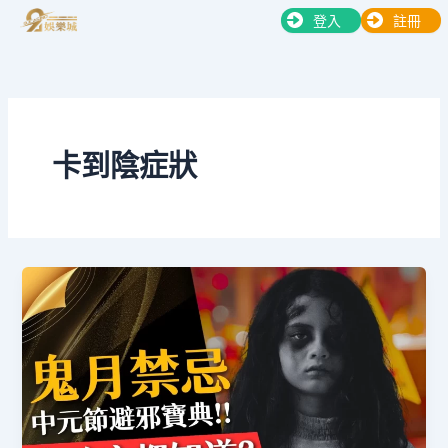
跳
登入
註冊
至
主
要
內
容
卡到陰症狀