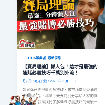
,
LEOTHA娛樂城
最新消息
【賽局理論】懶人包！這才是最強的
逢賭必贏技巧千萬別外流！
哥玩的不是老虎機
/
2023 年 6 月 13 日
如果你已經把紅內褲穿破、求神拜佛到香油錢
不夠捐的話，那麼今天要特別分享給大家的賽
局理論，就是我們了解逢賭必贏技巧的最後一