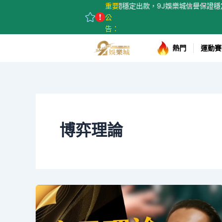
跳
打烊。 全台唯一，全時段，過年期間穩定出款，9J娛樂城
重要
信譽保證穩定
公
至
告：
主
要
熱門
運動賽
內
容
博弈理論