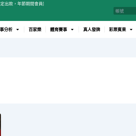
出款，年節期間會員提款功能不打烊。 全台唯一，全時段，過年期間穩定
事分析
百家樂
體育賽事
真人發牌
彩票賓果