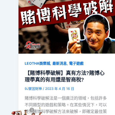
,
,
LEOTHA娛樂城
最新消息
電子遊戲
【賭博科學破解】真有方法?賭博心
理學真的有用還是智商稅?
9J實習財神
/
2023 年 4 月 16 日
賭博科學破解法是一個廣泛的領域，包括許多
不同類型的遊戲和策略。在某些情況下，可以
使用賭博科學破解方法來破解，即確定最佳策