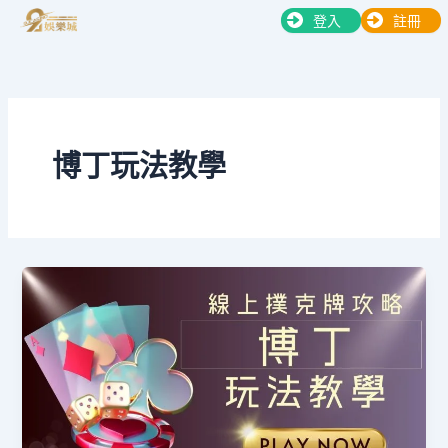
跳
登入
註冊
至
主
要
內
容
博丁玩法教學