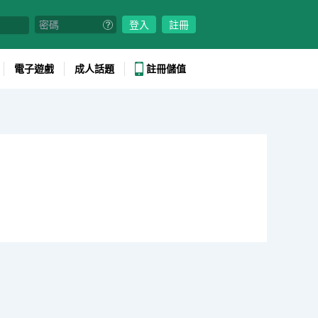
出款，9J娛樂城
信譽保證穩定出款，年節期間會員提款功能不打烊。 全
登入
註冊
電子遊戲
成人話題
註冊儲值