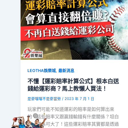
,
LEOTHA娛樂城
最新消息
不懂【運彩賠率計算公式】根本白送
錢給運彩商？馬上教懶人買法！
是麥噹噹不是麥當勞
/
2023 年 7 月 1 日
玩家們可能不知道運彩的賠率是如何算出來
的，這些賠率又跟贏錢輸錢有什麼關係？坦白
講，關係可大了！這些運彩賠率其實都是透過