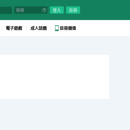
，9J娛樂城
信譽保證穩定出款，年節期間會員提款功能不打烊。 全台唯
登入
註冊
電子遊戲
成人話題
註冊儲值