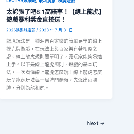
,
,
LEOTHA娛樂城
最新消息
棋牌遊戲
太誇張了吧8:1高賠率！【線上龍虎】
遊戲暴利獎金直接送！
2026娛樂城推薦
/
2023 年 7 月 31 日
龍虎玩法是一種源自百家樂的簡單易學的線上
撲克牌遊戲，在玩法上與百家樂有著相似之
處。線上龍虎規則簡單明了，讓玩家能夠迅速
上手。以下是線上龍虎規則，遊戲的基本玩
法，一次看懂線上龍虎怎麼玩！線上龍虎怎麼
玩？龍虎玩法每一局牌開始時，先派出兩張
牌，分別為龍和虎。
Next
→