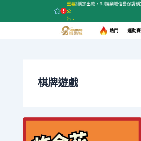
跳
。 全台唯一，全時段，過年期間穩定出款，9J娛樂城
重要
信譽保證穩定出款
公
至
告：
主
要
熱門
運動賽
內
容
棋牌遊戲