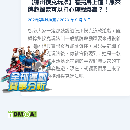
【德州撲克玩法】看完馬上懂！原來
牌超爛還可以打心理戰爆贏？！
2026娛樂城推薦
/
2023 年 9 月 8 日
想必大家一定都聽說過德州撲克這款遊戲，雖
說德州撲克玩法叫一般紙牌遊戲還要來得複雜
一些，但其實也沒有那麼難懂，且只要詳細了
解德州撲克玩法後，你就會發現到，這是一款
心理戰術運用遠遠比拿到的手牌好壞要來的重
要許多的博弈遊戲，現在，就讓我們馬上來了
解最完整的德州撲克玩法吧！