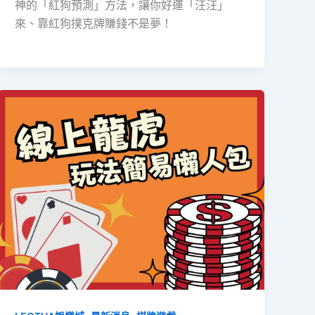
神的「紅狗預測」方法，讓你好運「汪汪」
來、靠紅狗撲克牌賺錢不是夢！